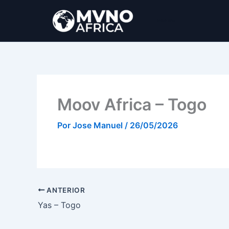
Ir
al
MVNO Africa
contenido
Moov Africa – Togo
Por
Jose Manuel
/
26/05/2026
ANTERIOR
Yas – Togo