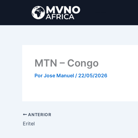
Ir
al
MVNO Africa
contenido
MTN – Congo
Por
Jose Manuel
/
22/05/2026
ANTERIOR
Eritel