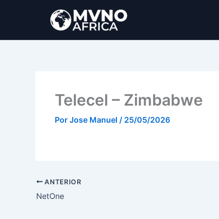
Ir
al
MVNO Africa
contenido
Telecel – Zimbabwe
Por
Jose Manuel
/
25/05/2026
ANTERIOR
NetOne