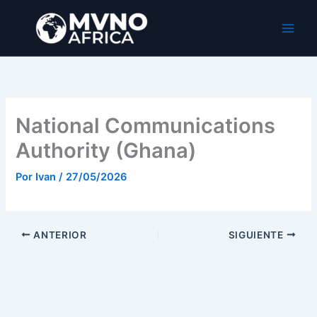
Ir
al
MVNO Africa
contenido
National Communications
Authority (Ghana)
Por
Ivan
/
27/05/2026
ANTERIOR
SIGUIENTE