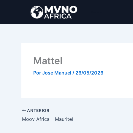
Ir
al
MVNO Africa
contenido
Mattel
Por
Jose Manuel
/
26/05/2026
ANTERIOR
Moov Africa – Mauritel